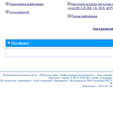
Относящиеся конференции
Кандидаты на посты председател
групп МСЭ-R (ИК, СК, ПСК, КГР)
Отдел новостей
Прочая информация
Для контакто
[Newsflashes]
Подняться в верхнюю часть
-
Обратная связь
-
Информация для контактов
-
Знак охраны
авторского права © МСЭ 2026
Все права сохранены
По вопросам, связанным с этой страницей, обращаться :
Координатор Web-страницы МСЭ-
R
Обновлено : 2013-01-30