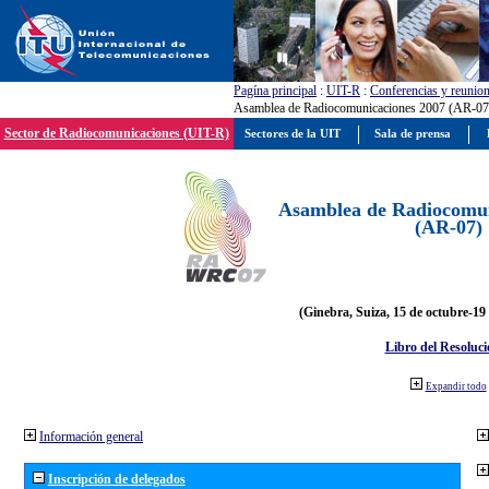
Pagína principal
:
UIT-R
:
Conferencias y reunio
Asamblea de Radiocomunicaciones 2007 (AR-07
Sector de Radiocomunicaciones (UIT-R)
Sectores de la UIT
Sala de prensa
Asamblea de Radiocomun
(AR-07)
(Ginebra, Suiza, 15 de octubre-19
Libro del Resoluci
Expandir todo
Información general
Inscripción de delegados