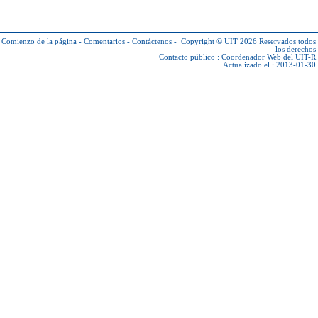
Comienzo de la página
-
Comentarios
-
Contáctenos
-
Copyright © UIT 2026
Reservados todos
los derechos
Contacto público :
Coordenador Web del UIT-R
Actualizado el : 2013-01-30