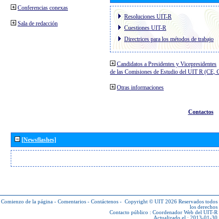
Conferencias conexas
Resoluciones UIT-R
Sala de redacción
Cuestiones UIT-R
Directrices para los métodos de trabajo
Candidatos a Presidentes y Vicepresidentes
de las Comisiones de Estudio del UIT R (CE,
Otras informaciones
Contactos
[Newsflashes]
Comienzo de la página
-
Comentarios
-
Contáctenos
-
Copyright © UIT 2026
Reservados todos
los derechos
Contacto público :
Coordenador Web del UIT-R
Actualizado el : 2013-01-30