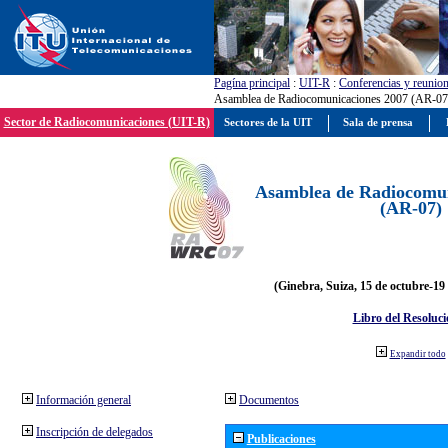
Pagína principal
:
UIT-R
:
Conferencias y reunio
Asamblea de Radiocomunicaciones 2007 (AR-07
Sector de Radiocomunicaciones (UIT-R)
Sectores de la UIT
Sala de prensa
Asamblea de Radiocomun
(AR-07)
(Ginebra, Suiza, 15 de octubre-19
Libro del Resoluci
Expandir todo
Información general
Documentos
Inscripción de delegados
Publicaciones