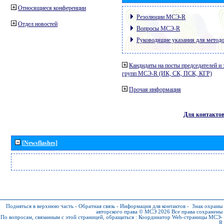
Относящиеся конференции
Резолюции МСЭ-R
Отдел новостей
Вопросы МСЭ-R
Руководящие указания для метод
Кандидаты на посты председателей и 
групп МСЭ-R (ИК, СК, ПСК, КГР)
Прочая информация
Для контакто
[Newsflashes]
Подняться в верхнюю часть
-
Обратная связь
-
Информация для контактов
-
Знак охраны
авторского права © МСЭ 2026
Все права сохранены
По вопросам, связанным с этой страницей, обращаться :
Координатор Web-страницы МСЭ-
R