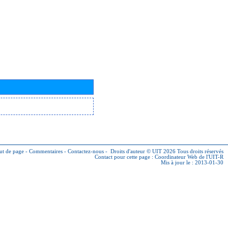
ut de page
-
Commentaires
-
Contactez-nous
-
Droits d'auteur © UIT 2026
Tous droits réservés
Contact pour cette page :
Coordinateur Web de l'UIT-R
Mis à jour le : 2013-01-30