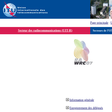
Page principale
:
Secteur des radiocommunications (UIT-R)
Secteurs de l'U
Information générale
Enregistrement des délégués