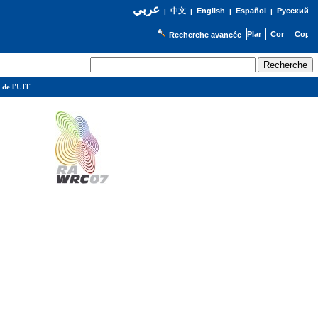
عربي
English
Español
Русский
|
中文
|
|
|
Recherche avancée
 de l'UIT