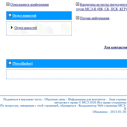
Относящиеся конференции
Кандидаты на посты председател
групп МСЭ-R (ИК, СК, ПСК, КГР)
Отдел новостей
Прочая информация
Отдел новостей
Для контакто
[Newsflashes]
Подняться в верхнюю часть
-
Обратная связь
-
Информация для контактов
-
Знак охраны
авторского права © МСЭ 2026
Все права сохранены
По вопросам, связанным с этой страницей, обращаться :
Координатор Web-страницы МСЭ-
R
Обновлено : 2013-01-30