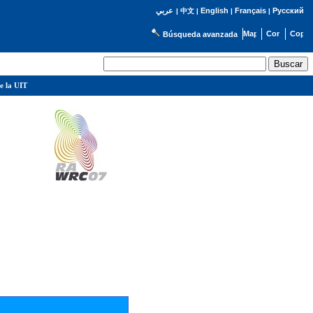
English
Français
Русский
عربي
|
中文
|
|
|
Búsqueda avanzada
e la UIT