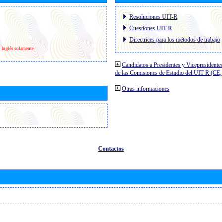
Resoluciones UIT-R
Cuestiones UIT-R
Directrices para los métodos de trabajo
Inglés solamente
Candidatos a Presidentes y Vicepresidente
de las Comisiones de Estudio del UIT R (C
Otras informaciones
Contactos