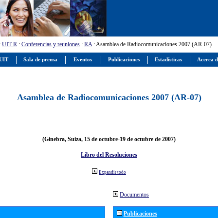
:
UIT-R
:
Conferencias y reuniones
:
RA
: Asamblea de Radiocomunicaciones 2007 (AR-07)
 UIT
Sala de prensa
Eventos
Publicaciones
Estadísticas
Acerca d
Asamblea de Radiocomunicaciones 2007 (AR-07)
(Ginebra, Suiza, 15 de octubre-19 de octubre de 2007)
Libro del Resoluciones
Expandir todo
Documentos
Publicaciones