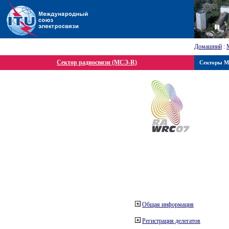
Домашний
:
Сектор радиосвязи (МСЭ-R)
Секторы 
Общая информация
Регистрация делегатов