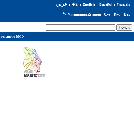
عربي
English
Español
Français
|
中文
|
|
|
Расширенный поиск
ведения о МСЭ