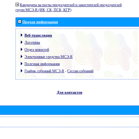
Кандидаты на посты председателей и заместителей председателей
групп МСЭ-R (ИК, СК, ПСК, КГР)
Прочая информация
Веб-трансляция
Логотипы
Отдел новостей
Электронные средства МСЭ-R
Полезная информация
График собраний МСЭ-R
-
Сессии собраний
Для контактов