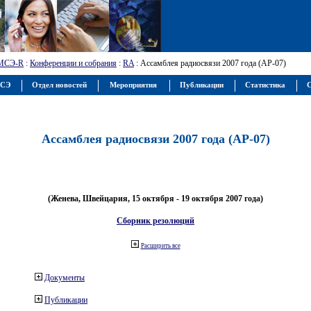
МСЭ-R
:
Конференции и собрания
:
RA
: Ассамблея радиосвязи 2007 года (АР-07)
МСЭ
Отдел новостей
Мероприятия
Публикации
Статистика
С
Ассамблея радиосвязи 2007 года (АР-07)
(Женева, Швейцария, 15 октября - 19 октября 2007 года)
Сборник резолюций
Расширить все
Документы
Публикации