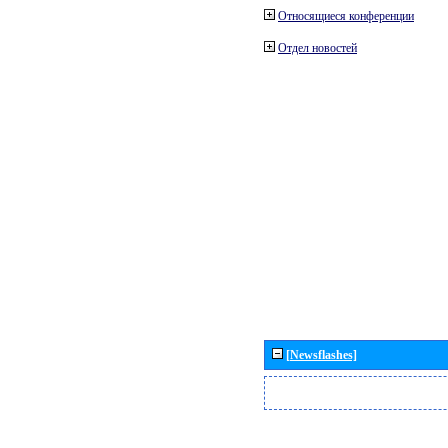
Относящиеся конференции
Отдел новостей
[Newsflashes]