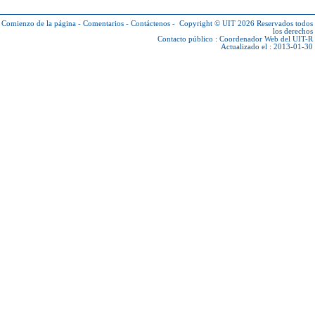
Comienzo de la página
-
Comentarios
-
Contáctenos
-
Copyright © UIT 2026
Reservados todos
los derechos
Contacto público :
Coordenador Web del UIT-R
Actualizado el : 2013-01-30