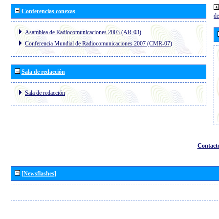
Conferencias conexas
de
Asamblea de Radiocomunicaciones 2003 (AR-03)
Conferencia Mundial de Radiocomunicaciones 2007 (CMR-07)
Sala de redacción
Sala de redacción
Contact
[Newsflashes]