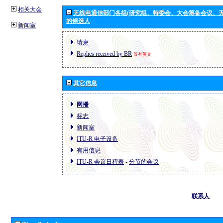
相关大会
无线电通信部门各组(研究组、特委会、大会筹备会议、无
的候选人
新闻室
请柬
Replies received by BR
仅有英文
其它信息
网播
标志
新闻室
ITU-R 电子设备
有用信息
ITU-R 会议日程表
-
分节的会议
联系人