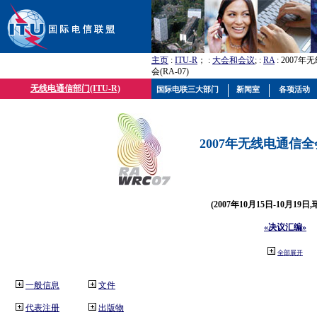
主页
:
ITU-R
； :
大会和会议
; :
RA
: 2007
会(RA-07)
无线电通信部门(ITU-R)
国际电联三大部门
新闻室
各项活动
2007年无线电通信全会(
(2007年10月15日-10月19日
«决议汇编»
全部展开
一般信息
文件
代表注册
出版物