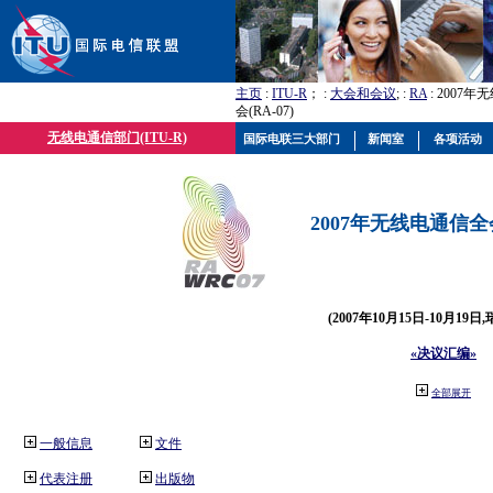
主页
:
ITU-R
； :
大会和会议
; :
RA
: 2007
会(RA-07)
无线电通信部门(ITU-R)
国际电联三大部门
新闻室
各项活动
2007年无线电通信全会(
(2007年10月15日-10月19日
«决议汇编»
全部展开
一般信息
文件
代表注册
出版物