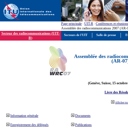
Page principale
:
UIT-R
:
Conférences et réunion
Assemblée des radiocommunications 2007 (AR-
Secteur des radiocommunications (UIT-
Secteurs de l'UIT
Salle de presse
E
R)
Assemblée des radiocom
(AR-07
(Genève, Suisse, 15 octobre
Livre des Résol
Afficher to
Information générale
Documents
Enregistrement des délégués
Publications