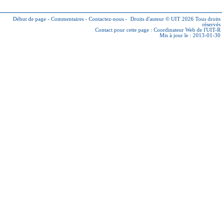
Début de page
-
Commentaires
-
Contactez-nous
-
Droits d'auteur © UIT 2026
Tous droits
réservés
Contact pour cette page :
Coordinateur Web de l'UIT-R
Mis à jour le : 2013-01-30