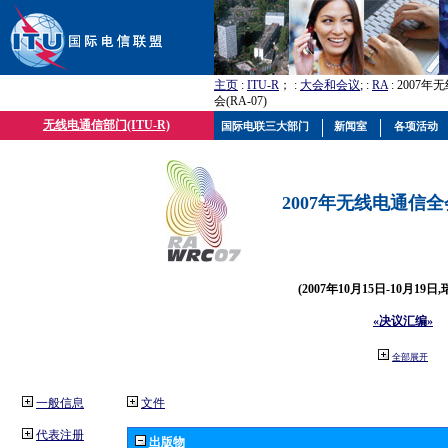
主页
:
ITU-R
； :
大会和会议
; :
RA
: 2007
会(RA-07)
无线电通信部门(ITU-R)
国际电联三大部门
新闻室
各项活动
2007年无线电通信全会(
(2007年10月15日-10月19日
«决议汇编»
全部展开
一般信息
文件
代表注册
出版物