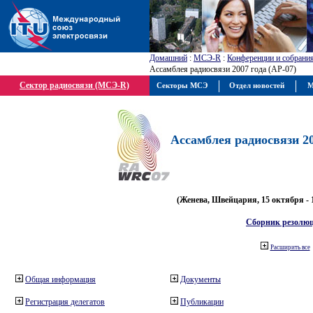
Домашний
:
МСЭ-R
:
Конференции и собрани
Ассамблея радиосвязи 2007 года (АР-07)
Сектор радиосвязи (МСЭ-R)
Секторы МСЭ
Отдел новостей
М
Ассамблея радиосвязи 20
(Женева, Швейцария, 15 октября - 
Сборник резолю
Расширить все
Общая информация
Документы
Регистрация делегатов
Публикации