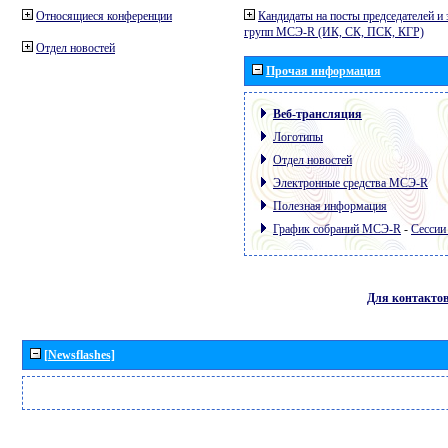
Относящиеся конференции
Кандидаты на посты председателей и 
групп МСЭ-R (ИК, СК, ПСК, КГР)
Отдел новостей
Прочая информация
Веб-трансляция
Логотипы
Отдел новостей
Электронные средства МСЭ-R
Полезная информация
График собраний МСЭ-R
-
Сессии
Для контакто
[Newsflashes]