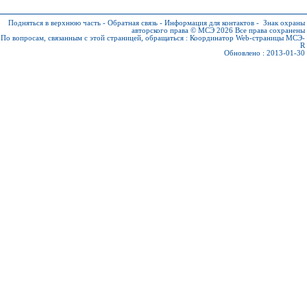
Подняться в верхнюю часть
-
Обратная связь
-
Информация для контактов
-
Знак охраны
авторского права © МСЭ 2026
Все права сохранены
По вопросам, связанным с этой страницей, обращаться :
Координатор Web-страницы МСЭ-
R
Обновлено : 2013-01-30