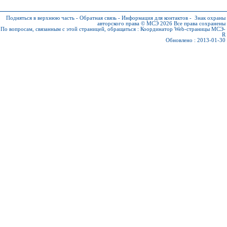
Подняться в верхнюю часть
-
Обратная связь
-
Информация для контактов
-
Знак охраны
авторского права © МСЭ 2026
Все права сохранены
По вопросам, связанным с этой страницей, обращаться :
Координатор Web-страницы МСЭ-
R
Обновлено : 2013-01-30