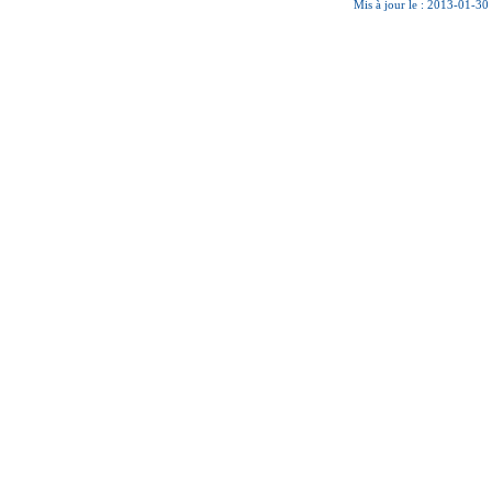
Mis à jour le : 2013-01-30