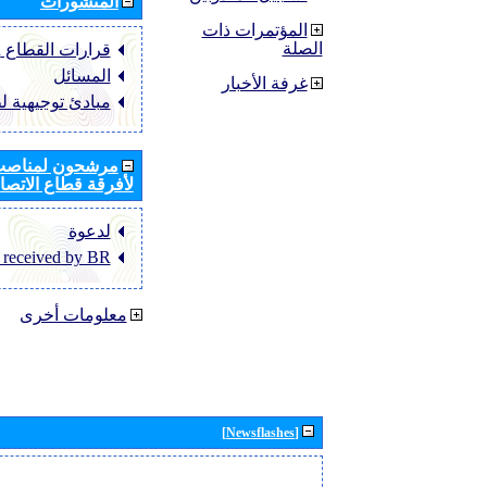
المنشورات
المؤتمرات ذات
الصلة
قرارات القطاع ‏ITU-R
المسائل
غرفة الأخبار
مبادئ توجيهية ل
مرشحون لمناصب 
لأفرقة قطاع الاتصال
لدعوة
 received by BR
معلومات أخرى
[Newsflashes]