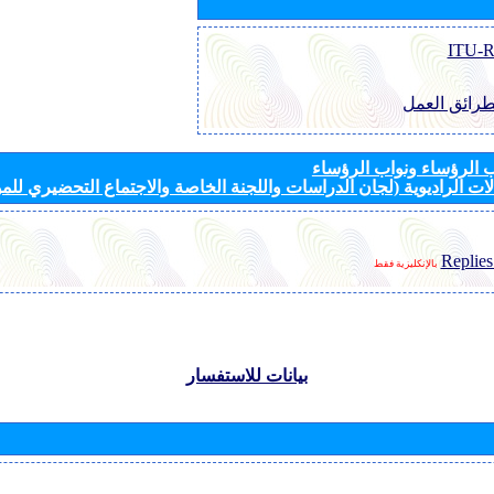
طرائق العمل
الرؤساء ونواب الرؤساء
ات الراديوية (لجان الدراسات واللجنة الخاصة والاجتماع التحضيري للمؤ
Replies
بالإنكليزية فقط
بيانات للاستفسار