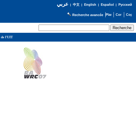
عربي
English
Español
Русский
|
中文
|
|
|
Recherche avancée
 de l'UIT