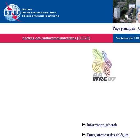
Page principale
:
Secteur des radiocommunications (UIT-R)
Secteurs de l'U
Information générale
Enregistrement des délégués