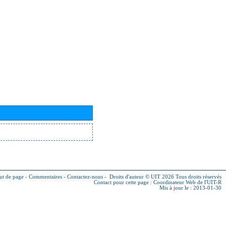
ut de page
-
Commentaires
-
Contactez-nous
-
Droits d'auteur © UIT 2026
Tous droits réservés
Contact pour cette page :
Coordinateur Web de l'UIT-R
Mis à jour le : 2013-01-30