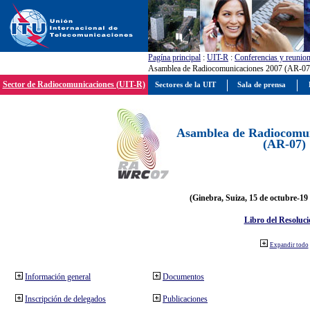
Pagína principal
:
UIT-R
:
Conferencias y reunio
Asamblea de Radiocomunicaciones 2007 (AR-07
Sector de Radiocomunicaciones (UIT-R)
Sectores de la UIT
Sala de prensa
Asamblea de Radiocomun
(AR-07)
(Ginebra, Suiza, 15 de octubre-19
Libro del Resoluci
Expandir todo
Información general
Documentos
Inscripción de delegados
Publicaciones