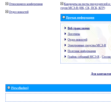
Относящиеся конференции
Кандидаты на посты председателей и 
групп МСЭ-R (ИК, СК, ПСК, КГР)
Отдел новостей
Прочая информация
Веб-трансляция
Логотипы
Отдел новостей
Электронные средства МСЭ-R
Полезная информация
График собраний МСЭ-R
-
Сессии
Для контакто
[Newsflashes]