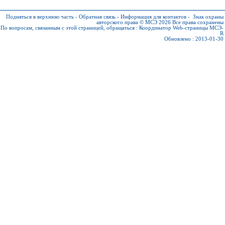
Подняться в верхнюю часть
-
Обратная связь
-
Информация для контактов
-
Знак охраны
авторского права © МСЭ 2026
Все права сохранены
По вопросам, связанным с этой страницей, обращаться :
Координатор Web-страницы МСЭ-
R
Обновлено : 2013-01-30