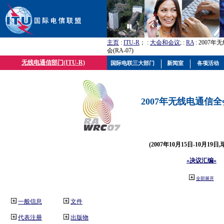
主页
:
ITU-R
； :
大会和会议
; :
RA
: 2007
会(RA-07)
无线电通信部门(ITU-R)
国际电联三大部门
新闻室
各项活动
2007年无线电通信全会(
(2007年10月15日-10月19日
«决议汇编»
全部展开
一般信息
文件
代表注册
出版物