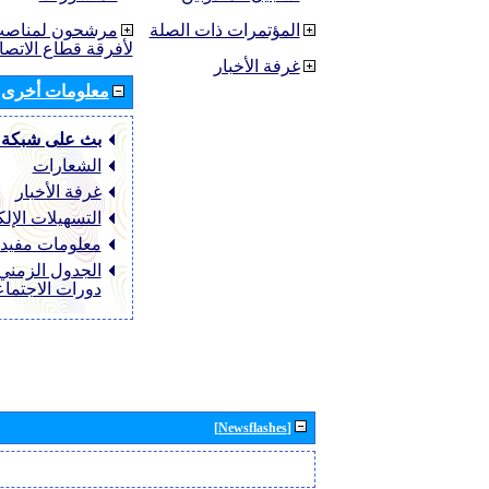
المؤتمرات ذات الصلة
مرشحون لمناصب 
لأفرقة قطاع الاتصا
غرفة الأخبار
معلومات أخرى
بث على شبكة 
الشعارات
غرفة الأخبار
التسهيلات الإلك
معلومات مفيد
الجدول الزمني 
دورات الاجتما
[Newsflashes]