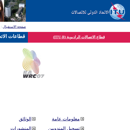
صفحة الاستقبال
:
ق
قطاعات الاتح
قطاع الاتصالات الراديوية (ITU-R)
معلومات عامة
الوثائق
تسجيل المندوبين
المنشورات