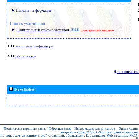
Полезная информация
Список участников
Окончательный список участников
только на английском языке
Относящиеся конференции
Отдел новостей
Для контакто
[Newsflashes]
Подняться в верхнюю часть
-
Обратная связь
-
Информация для контактов
-
Знак охраны
авторского права © МСЭ 2026
Все права сохранены
По вопросам, связанным с этой страницей, обращаться :
Координатор Web-страницы МСЭ-
R