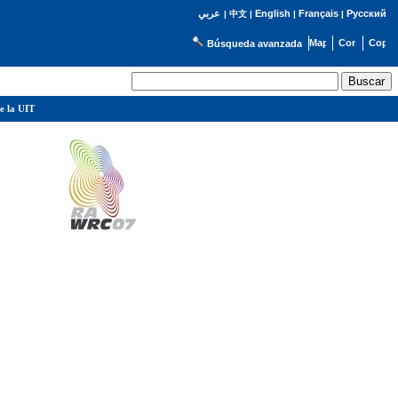
English
Français
Русский
عربي
|
中文
|
|
|
Búsqueda avanzada
e la UIT