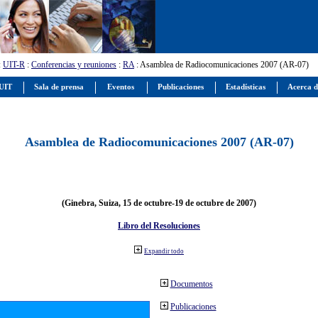
:
UIT-R
:
Conferencias y reuniones
:
RA
: Asamblea de Radiocomunicaciones 2007 (AR-07)
 UIT
Sala de prensa
Eventos
Publicaciones
Estadísticas
Acerca d
Asamblea de Radiocomunicaciones 2007 (AR-07)
(Ginebra, Suiza, 15 de octubre-19 de octubre de 2007)
Libro del Resoluciones
Expandir todo
Documentos
Publicaciones