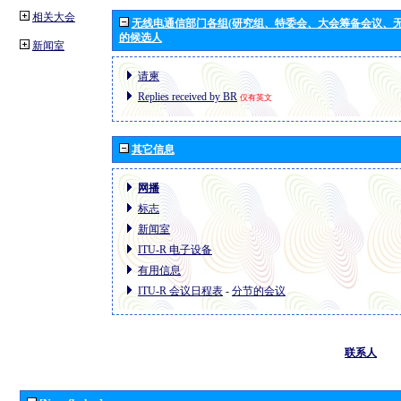
相关大会
无线电通信部门各组(研究组、特委会、大会筹备会议、无
的候选人
新闻室
请柬
Replies received by BR
仅有英文
其它信息
网播
标志
新闻室
ITU-R 电子设备
有用信息
ITU-R 会议日程表
-
分节的会议
联系人