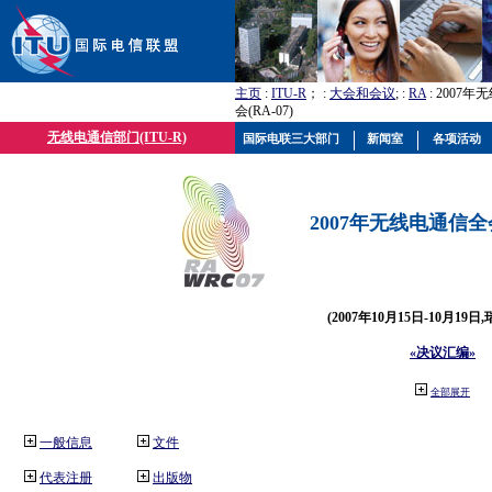
主页
:
ITU-R
； :
大会和会议
; :
RA
: 2007
会(RA-07)
无线电通信部门(ITU-R)
国际电联三大部门
新闻室
各项活动
2007年无线电通信全会(
(2007年10月15日-10月19日
«决议汇编»
全部展开
一般信息
文件
代表注册
出版物