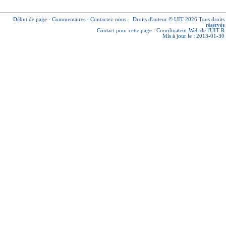
Début de page
-
Commentaires
-
Contactez-nous
-
Droits d'auteur © UIT 2026
Tous droits
réservés
Contact pour cette page :
Coordinateur Web de l'UIT-R
Mis à jour le : 2013-01-30