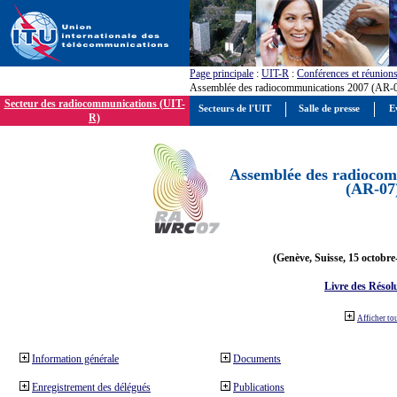
Page principale
:
UIT-R
:
Conférences et réunion
Assemblée des radiocommunications 2007 (AR-
Secteur des radiocommunications (UIT-
Secteurs de l'UIT
Salle de presse
E
R)
Assemblée des radiocom
(AR-07
(Genève, Suisse, 15 octobre
Livre des Résol
Afficher to
Information générale
Documents
Enregistrement des délégués
Publications