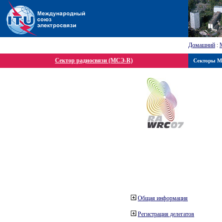
Домашний
:
Сектор радиосвязи (МСЭ-R)
Секторы 
Общая информация
Регистрация делегатов