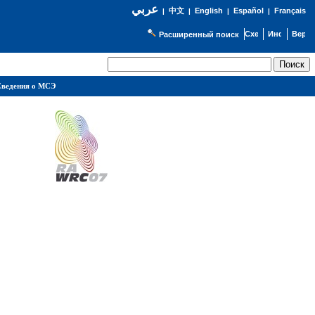
عربي
English
Español
Français
|
中文
|
|
|
Расширенный поиск
ведения о МСЭ