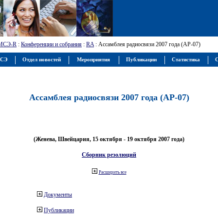
МСЭ-R
:
Конференции и собрания
:
RA
: Ассамблея радиосвязи 2007 года (АР-07)
МСЭ
Отдел новостей
Мероприятия
Публикации
Статистика
С
Ассамблея радиосвязи 2007 года (АР-07)
(Женева, Швейцария, 15 октября - 19 октября 2007 года)
Сборник резолюций
Расширить все
Документы
Публикации