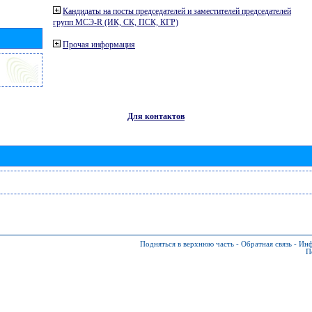
Кандидаты на посты председателей и заместителей председателей
групп МСЭ-R (ИК, СК, ПСК, КГР)
Прочая информация
Для контактов
Подняться в верхнюю часть
-
Обратная связь
-
Инф
П