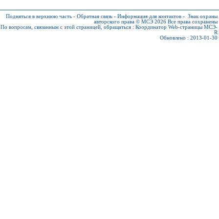
Подняться в верхнюю часть
-
Обратная связь
-
Информация для контактов
-
Знак охраны
авторского права © МСЭ 2026
Все права сохранены
По вопросам, связанным с этой страницей, обращаться :
Координатор Web-страницы МСЭ-
R
Обновлено : 2013-01-30