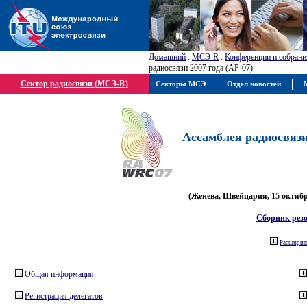
Домашний
:
МСЭ-R
:
Конференции и собрани
радиосвязи 2007 года (АР-07)
Сектор радиосвязи (МСЭ-R)
Секторы МСЭ
Отдел новостей
М
Ассамблея радиосвязи 
(Женева, Швейцария, 15 октября
Сборник рез
Расширить
Общая информация
Регистрация делегатов