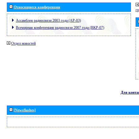
Относящиеся конференции
г
Ассамблея радиосвязи 2003 года (АР-03)
Всемирная конференция радиосвязи 2007 года (ВКР-07)
Отдел новостей
Для конта
[Newsflashes]