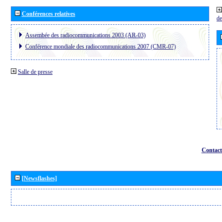
Conférences relatives
de
Assembée des radiocommunications 2003 (AR-03)
Conférence mondiale des radiocommunications 2007 (CMR-07)
Salle de presse
Contact
[Newsflashes]