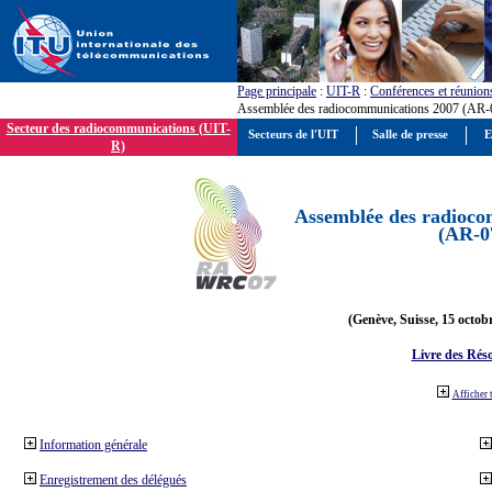
Page principale
:
UIT-R
:
Conférences et réunion
Assemblée des radiocommunications 2007 (AR-
Secteur des radiocommunications (UIT-
Secteurs de l'UIT
Salle de presse
E
R)
Assemblée des radioco
(AR-0
(Genève, Suisse, 15 octob
Livre des Réso
Afficher 
Information générale
Enregistrement des délégués