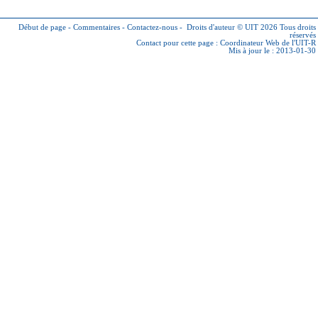
Début de page
-
Commentaires
-
Contactez-nous
-
Droits d'auteur © UIT 2026
Tous droits
réservés
Contact pour cette page :
Coordinateur Web de l'UIT-R
Mis à jour le : 2013-01-30