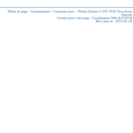
Début de page
-
Commentaires
-
Contactez-nous
-
Droits d'auteur © UIT 2026
Tous droits
réservés
Contact pour cette page :
Coordinateur Web de l'UIT-R
Mis à jour le : 2013-01-30