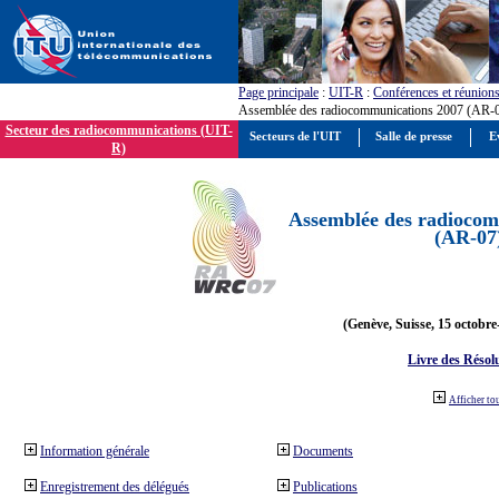
Page principale
:
UIT-R
:
Conférences et réunion
Assemblée des radiocommunications 2007 (AR-
Secteur des radiocommunications (UIT-
Secteurs de l'UIT
Salle de presse
E
R)
Assemblée des radiocom
(AR-07
(Genève, Suisse, 15 octobre
Livre des Résol
Afficher to
Information générale
Documents
Enregistrement des délégués
Publications