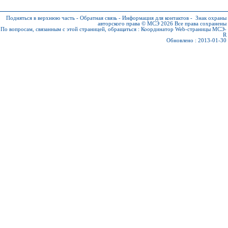
Подняться в верхнюю часть
-
Обратная связь
-
Информация для контактов
-
Знак охраны
авторского права © МСЭ 2026
Все права сохранены
По вопросам, связанным с этой страницей, обращаться :
Координатор Web-страницы МСЭ-
R
Обновлено : 2013-01-30