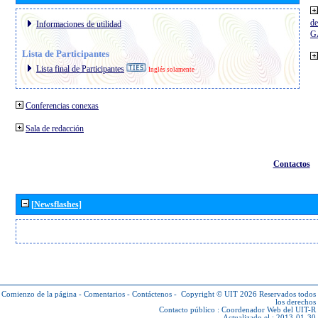
de
Informaciones de utilidad
G
Lista de Participantes
Lista final de Participantes
Inglés solamente
Conferencias conexas
Sala de redacción
Contactos
[Newsflashes]
Comienzo de la página
-
Comentarios
-
Contáctenos
-
Copyright © UIT 2026
Reservados todos
los derechos
Contacto público :
Coordenador Web del UIT-R
Actualizado el : 2013-01-30