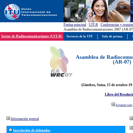
Pagína principal
:
UIT-R
:
Conferencias y reunio
Asamblea de Radiocomunicaciones 2007 (AR-07
Sector de Radiocomunicaciones (UIT-R)
Sectores de la UIT
Sala de prensa
Asamblea de Radiocomun
(AR-07)
(Ginebra, Suiza, 15 de octubre-19
Libro del Resoluci
Expandir todo
Información general
Inscripción de delegados