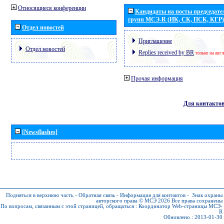
Относящиеся конференции
Кандидаты на посты председател
групп МСЭ-R (ИК, СК, ПСК, КГР)
Отдел новостей
Приглашение
Отдел новостей
Replies received by BR
только на анг
Прочая информация
Для контакто
[Newsflashes]
Подняться в верхнюю часть
-
Обратная связь
-
Информация для контактов
-
Знак охраны
авторского права © МСЭ 2026
Все права сохранены
По вопросам, связанным с этой страницей, обращаться :
Координатор Web-страницы МСЭ-
R
Обновлено : 2013-01-30