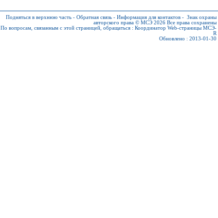
Подняться в верхнюю часть
-
Обратная связь
-
Информация для контактов
-
Знак охраны
авторского права © МСЭ 2026
Все права сохранены
По вопросам, связанным с этой страницей, обращаться :
Координатор Web-страницы МСЭ-
R
Обновлено : 2013-01-30