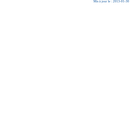
Mis à jour le : 2013-01-30