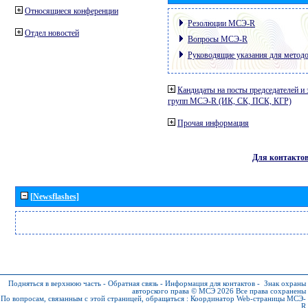
Относящиеся конференции
Резолюции МСЭ-R
Отдел новостей
Вопросы МСЭ-R
Руководящие указания для метод
Кандидаты на посты председателей и 
групп МСЭ-R (ИК, СК, ПСК, КГР)
Прочая информация
Для контакто
[Newsflashes]
Подняться в верхнюю часть
-
Обратная связь
-
Информация для контактов
-
Знак охраны
авторского права © МСЭ 2026
Все права сохранены
По вопросам, связанным с этой страницей, обращаться :
Координатор Web-страницы МСЭ-
R