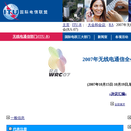
主页
:
ITU-R
； :
大会和会议
; :
RA
: 2007
会(RA-07)
无线电通信部门(ITU-R)
国际电联三大部门
新闻室
各项活动
2007年无线电通信全会(
(2007年10月15日-10月19日
«决议汇编»
全部展开
一般信息
代表注册