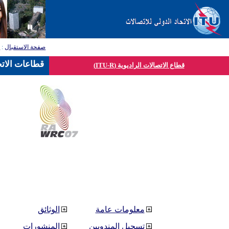
صفحة الاستقبال
:
ق
قطاعات الاتح
قطاع الاتصالات الراديوية (ITU-R)
معلومات عامة
الوثائق
تسجيل المندوبين
المنشورات