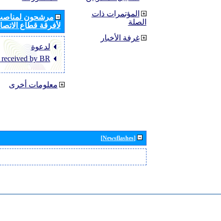
المؤتمرات ذات
مرشحون لمناصب 
الصلة
لأفرقة قطاع الاتصال
غرفة الأخبار
لدعوة
 received by BR
معلومات أخرى
[Newsflashes]