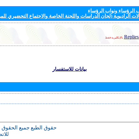
الرؤساء ونواب الرؤساء
ات الراديوية (لجان الدراسات واللجنة الخاصة والاجتماع التحضيري للمؤ
Replies
بالإنكليزية فقط
بيانات للاستفسار
حقوق الطبع
جميع الحقوق 
للات