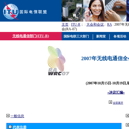
主页
:
ITU-R
； :
大会和会议
; :
RA
: 2007
会(RA-07)
无线电通信部门(ITU-R)
国际电联三大部门
新闻室
各项活动
2007年无线电通信全会(
(2007年10月15日-10月19日
«决议汇编»
全部展开
一般信息
代表注册