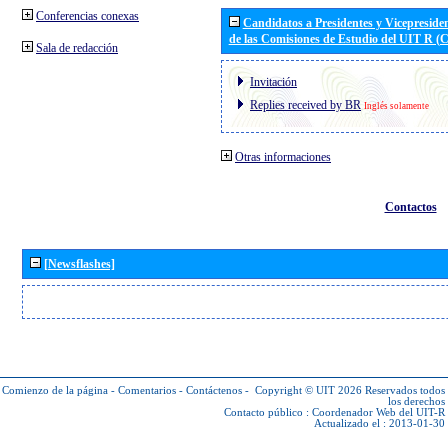
Conferencias conexas
Candidatos a Presidentes y Vicepreside
de las Comisiones de Estudio del UIT R 
Sala de redacción
Invitación
Replies received by BR
Inglés solamente
Otras informaciones
Contactos
[Newsflashes]
Comienzo de la página
-
Comentarios
-
Contáctenos
-
Copyright © UIT 2026
Reservados todos
los derechos
Contacto público :
Coordenador Web del UIT-R
Actualizado el : 2013-01-30