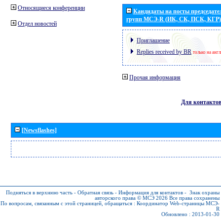
Относящиеся конференции
Кандидаты на посты председател
групп МСЭ-R (ИК, СК, ПСК, КГР)
Отдел новостей
Приглашение
Replies received by BR
только на анг
Прочая информация
Для контакто
[Newsflashes]
Подняться в верхнюю часть
-
Обратная связь
-
Информация для контактов
-
Знак охраны
авторского права © МСЭ 2026
Все права сохранены
По вопросам, связанным с этой страницей, обращаться :
Координатор Web-страницы МСЭ-
R
Обновлено : 2013-01-30