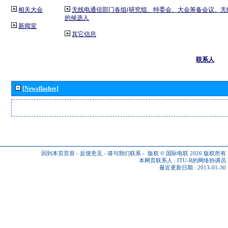
相关大会
无线电通信部门各组(研究组、特委会、大会筹备会议、无
的候选人
新闻室
其它信息
联系人
[Newsflashes]
回到本页页首
-
反馈意见
-
请与我们联系
-
版权 © 国际电联 2026
版权所有
本网页联系人 :
ITU-R的网络协调员
最近更新日期 : 2013-01-30