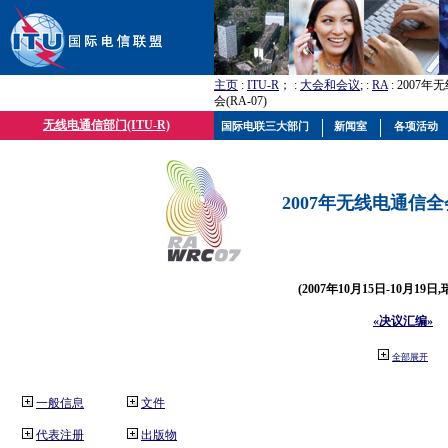
主页
:
ITU-R
； :
大会和会议
; :
RA
: 2007
会(RA-07)
无线电通信部门(ITU-R)
国际电联三大部门
新闻室
各项活动
2007年无线电通信全会(
(2007年10月15日-10月19日
«决议汇编»
全部展开
一般信息
文件
代表注册
出版物