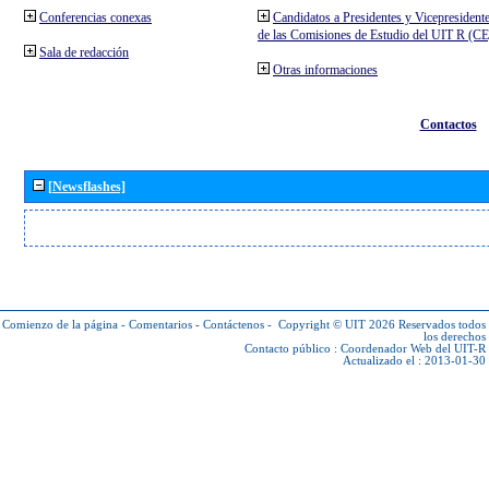
Conferencias conexas
Candidatos a Presidentes y Vicepresident
de las Comisiones de Estudio del UIT R (C
Sala de redacción
Otras informaciones
Contactos
[Newsflashes]
Comienzo de la página
-
Comentarios
-
Contáctenos
-
Copyright © UIT 2026
Reservados todos
los derechos
Contacto público :
Coordenador Web del UIT-R
Actualizado el : 2013-01-30