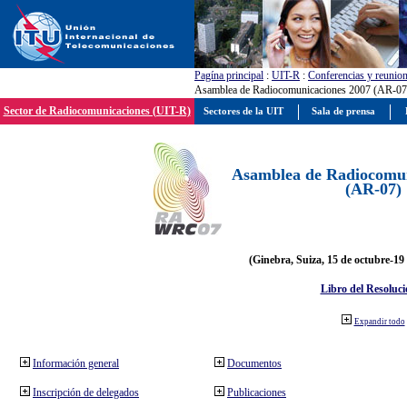
Pagína principal
:
UIT-R
:
Conferencias y reunio
Asamblea de Radiocomunicaciones 2007 (AR-07
Sector de Radiocomunicaciones (UIT-R)
Sectores de la UIT
Sala de prensa
Asamblea de Radiocomun
(AR-07)
(Ginebra, Suiza, 15 de octubre-19
Libro del Resoluci
Expandir todo
Información general
Documentos
Inscripción de delegados
Publicaciones