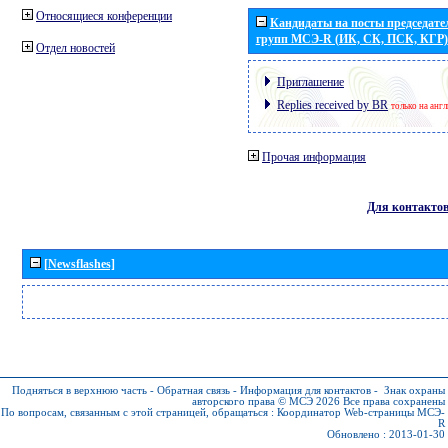
Относящиеся конференции
Кандидаты на посты председател
групп МСЭ-R (ИК, СК, ПСК, КГР)
Отдел новостей
Приглашение
Replies received by BR
только на анг
Прочая информация
Для контакто
[Newsflashes]
Подняться в верхнюю часть
-
Обратная связь
-
Информация для контактов
-
Знак охраны
авторского права © МСЭ 2026
Все права сохранены
По вопросам, связанным с этой страницей, обращаться :
Координатор Web-страницы МСЭ-
R
Обновлено : 2013-01-30