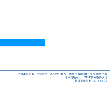
回到本页页首
-
反馈意见
-
请与我们联系
-
版权 © 国际电联 2026
版权所有
本网页联系人 :
ITU-R的网络协调员
最近更新日期 : 2013-01-30