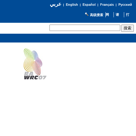
عربي
English
Español
Français
Русский
|
|
|
|
高级搜索