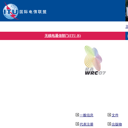
无线电通信部门(ITU-R)
一般信息
文件
代表注册
出版物