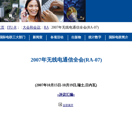
主页
:
ITU-R
； :
大会和会议
; :
RA
: 2007年无线电通信全会(RA-07)
国际电联三大部门
新闻室
各项活动
出版物
统计数字
国际电联简介
2007年无线电通信全会(RA-07)
(2007年10月15日-10月19日,瑞士,日内瓦)
«决议汇编»
全部展开