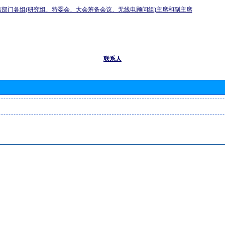
信部门各组(研究组、特委会、大会筹备会议、无线电顾问组)主席和副主席
联系人