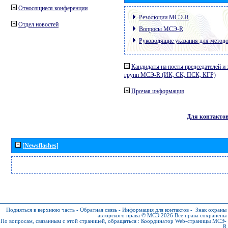
Относящиеся конференции
Резолюции МСЭ-R
Отдел новостей
Вопросы МСЭ-R
Руководящие указания для метод
Кандидаты на посты председателей и 
групп МСЭ-R (ИК, СК, ПСК, КГР)
Прочая информация
Для контакто
[Newsflashes]
Подняться в верхнюю часть
-
Обратная связь
-
Информация для контактов
-
Знак охраны
авторского права © МСЭ 2026
Все права сохранены
По вопросам, связанным с этой страницей, обращаться :
Координатор Web-страницы МСЭ-
R