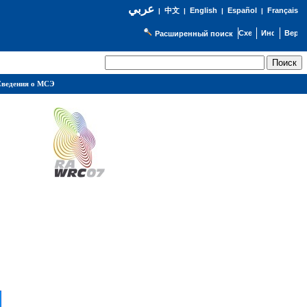
عربي
English
Español
Français
|
中文
|
|
|
Расширенный поиск
ведения о МСЭ