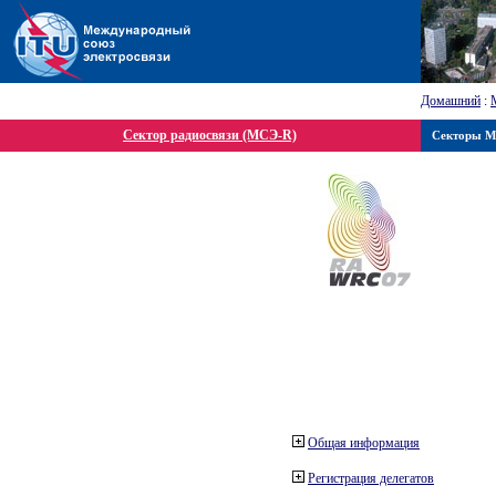
Домашний
:
Сектор радиосвязи (МСЭ-R)
Секторы 
Общая информация
Регистрация делегатов