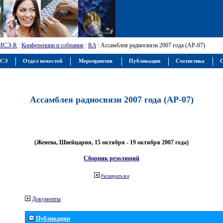
МСЭ-R
:
Конференции и собрания
:
RA
: Ассамблея радиосвязи 2007 года (АР-07)
МСЭ
Отдел новостей
Мероприятия
Публикации
Статистика
С
Ассамблея радиосвязи 2007 года (АР-07)
(Женева, Швейцария, 15 октября - 19 октября 2007 года)
Сборник резолюций
Расширить все
Документы
Публикации