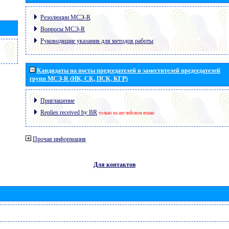
Резолюции МСЭ-R
Вопросы МСЭ-R
Руководящие указания для методов работы
Кандидаты на посты председателей и заместителей председателей
групп МСЭ-R (ИК, СК, ПСК, КГР)
Приглашение
Replies received by BR
только на английском языке
Прочая информация
Для контактов