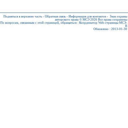
Подняться в верхнюю часть
-
Обратная связь
-
Информация для контактов
-
Знак охраны
авторского права © МСЭ 2026
Все права сохранены
По вопросам, связанным с этой страницей, обращаться :
Координатор Web-страницы МСЭ-
R
Обновлено : 2013-01-30