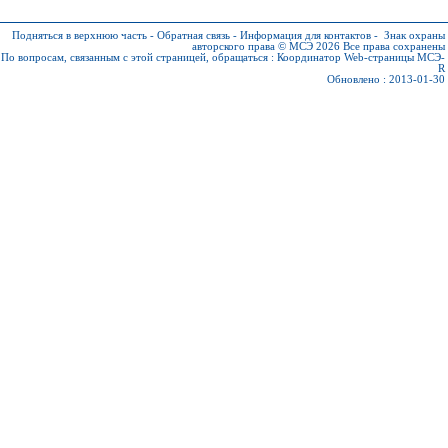
Подняться в верхнюю часть
-
Обратная связь
-
Информация для контактов
-
Знак охраны
авторского права © МСЭ 2026
Все права сохранены
По вопросам, связанным с этой страницей, обращаться :
Координатор Web-страницы МСЭ-
R
Обновлено : 2013-01-30